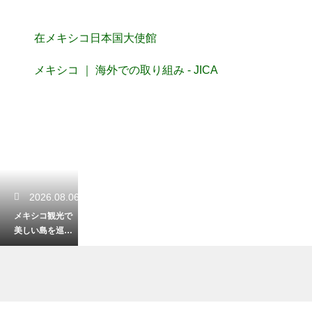
在メキシコ日本国大使館
メキシコ ｜ 海外での取り組み - JICA
2026.08.06
メキシコ観光で
美しい島を巡
る！カリブ海の
楽園で最高の休
日