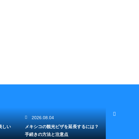
2026.08.04
2026.08.
美しい
メキシコの観光ビザを延長するには？
メキシコ観光
手続きの方法と注意点
が愛する絶景