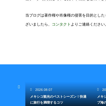
当ブログは著作権や肖像権の侵害を目的とした
ざいましたら、
コンタクト
よりご連絡ください
2026.08.07
20
を観光！マヤ
メキシコ観光のベストシーズン！快適
メキ
に旅行を満喫するコツ
ブ海