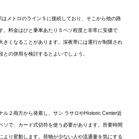
rea」駅はメトロのライン５に接続しており、そこから他の路
す。料金はひと乗車あたり５ペソ程度と非常に安価で
大きくなることがあります。深夜帯には運行が制限され
段との併用を検討するとよいでしょう。
方から発着し、サン ラサロやHistoric Center近
ペソで、カード式切符を使う必要があります。所要時間
により変動します。荷物が少ない人や流通量を気にする