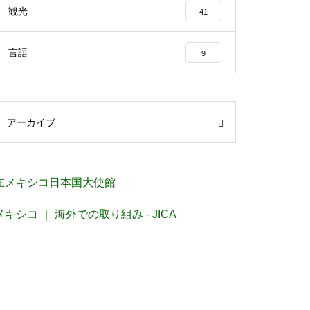
観光
41
言語
9
アーカイブ
在メキシコ日本国大使館
メキシコ ｜ 海外での取り組み - JICA