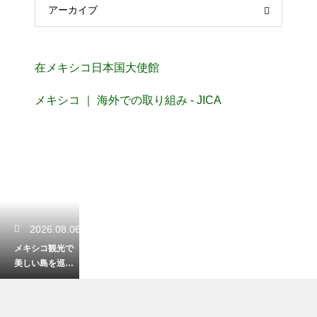
アーカイブ
在メキシコ日本国大使館
メキシコ ｜ 海外での取り組み - JICA
2026.08.06
メキシコ観光で
美しい島を巡
る！カリブ海の
楽園で最高の休
日