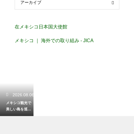
アーカイブ
在メキシコ日本国大使館
メキシコ ｜ 海外での取り組み - JICA
2026.08.06
メキシコ観光で
美しい島を巡
る！カリブ海の
楽園で最高の休
日