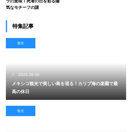
ラの意味！死者の日を彩る陽
気なモチーフの謎
特集記事
観光
2026.08.06
メキシコ観光で美しい島を巡る！カリブ海の楽園で最
高の休日
観光