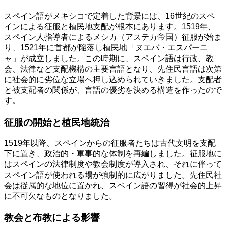
スペイン語がメキシコで定着した背景には、16世紀のスペ
インによる征服と植民地支配が根本にあります。1519年、
スペイン人指導者によるメシカ（アステカ帝国）征服が始ま
り、1521年に首都が陥落し植民地「ヌエバ・エスパーニ
ャ」が成立しました。この時期に、スペイン語は行政、教
会、法律など支配機構の主要言語となり、先住民言語は次第
に社会的に劣位な立場へ押し込められていきました。支配者
と被支配者の関係が、言語の優劣を決める構造を作ったので
す。
征服の開始と植民地統治
1519年以降、スペインからの征服者たちは古代文明を支配
下に置き、政治的・軍事的な体制を再編しました。征服地に
はスペインの法律制度や教会制度が導入され、それに伴って
スペイン語が使われる場が強制的に広がりました。先住民社
会は従属的な地位に置かれ、スペイン語の習得が社会的上昇
に不可欠なものとなりました。
教会と布教による影響