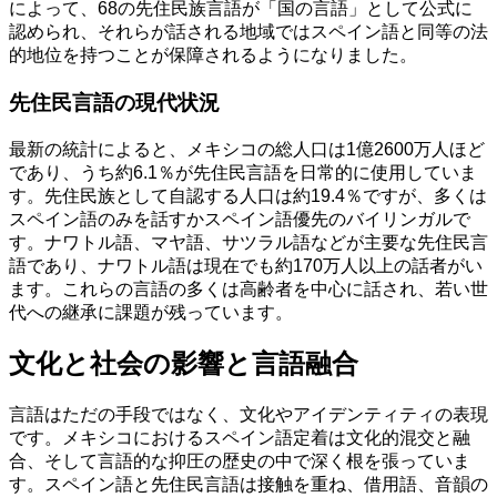
によって、68の先住民族言語が「国の言語」として公式に
認められ、それらが話される地域ではスペイン語と同等の法
的地位を持つことが保障されるようになりました。
先住民言語の現代状況
最新の統計によると、メキシコの総人口は1億2600万人ほど
であり、うち約6.1％が先住民言語を日常的に使用していま
す。先住民族として自認する人口は約19.4％ですが、多くは
スペイン語のみを話すかスペイン語優先のバイリンガルで
す。ナワトル語、マヤ語、サツラル語などが主要な先住民言
語であり、ナワトル語は現在でも約170万人以上の話者がい
ます。これらの言語の多くは高齢者を中心に話され、若い世
代への継承に課題が残っています。
文化と社会の影響と言語融合
言語はただの手段ではなく、文化やアイデンティティの表現
です。メキシコにおけるスペイン語定着は文化的混交と融
合、そして言語的な抑圧の歴史の中で深く根を張っていま
す。スペイン語と先住民言語は接触を重ね、借用語、音韻の