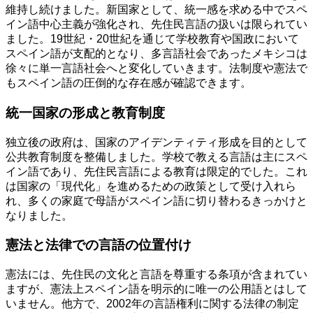
維持し続けました。新国家として、統一感を求める中でスペ
イン語中心主義が強化され、先住民言語の扱いは限られてい
ました。19世紀・20世紀を通じて学校教育や国政において
スペイン語が支配的となり、多言語社会であったメキシコは
徐々に単一言語社会へと変化していきます。法制度や憲法で
もスペイン語の圧倒的な存在感が確認できます。
統一国家の形成と教育制度
独立後の政府は、国家のアイデンティティ形成を目的として
公共教育制度を整備しました。学校で教える言語は主にスペ
イン語であり、先住民言語による教育は限定的でした。これ
は国家の「現代化」を進めるための政策として受け入れら
れ、多くの家庭で母語がスペイン語に切り替わるきっかけと
なりました。
憲法と法律での言語の位置付け
憲法には、先住民の文化と言語を尊重する条項が含まれてい
ますが、憲法上スペイン語を明示的に唯一の公用語とはして
いません。他方で、2002年の言語権利に関する法律の制定