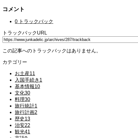
コメント
0 トラックバック
トラックバックURL
この記事へのトラックバックはありません。
カテゴリー
お土産
11
入国手続き
1
基本情報
10
文化
30
料理
30
旅行統計
1
旅行計画
2
歴史
13
治安
22
観光
41