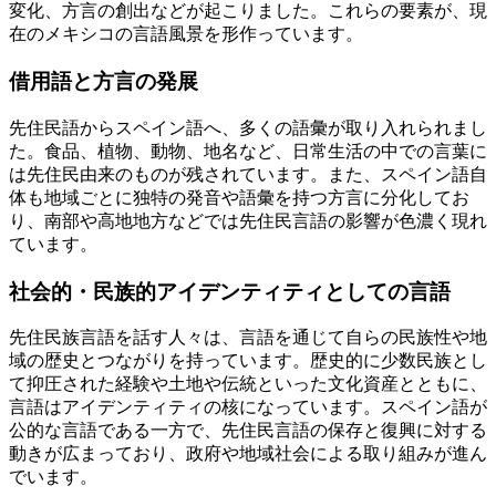
変化、方言の創出などが起こりました。これらの要素が、現
在のメキシコの言語風景を形作っています。
借用語と方言の発展
先住民語からスペイン語へ、多くの語彙が取り入れられまし
た。食品、植物、動物、地名など、日常生活の中での言葉に
は先住民由来のものが残されています。また、スペイン語自
体も地域ごとに独特の発音や語彙を持つ方言に分化してお
り、南部や高地地方などでは先住民言語の影響が色濃く現れ
ています。
社会的・民族的アイデンティティとしての言語
先住民族言語を話す人々は、言語を通じて自らの民族性や地
域の歴史とつながりを持っています。歴史的に少数民族とし
て抑圧された経験や土地や伝統といった文化資産とともに、
言語はアイデンティティの核になっています。スペイン語が
公的な言語である一方で、先住民言語の保存と復興に対する
動きが広まっており、政府や地域社会による取り組みが進ん
でいます。