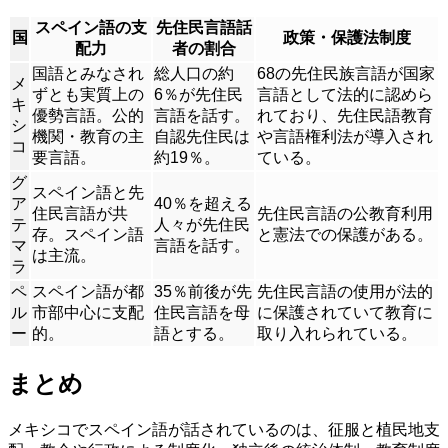
スペイン語の支
先住民言語話
国
政策・保護法制度
配力
者の割合
国語とみなされ
総人口の約
68の先住民族言語が国家
メ
ずとも実質上の
6％が先住民
言語として法的に認めら
キ
優勢言語。公的
言語を話す。
れており、先住民語教育
シ
機関・教育の主
自認先住民は
や言語権利法が導入され
コ
要言語。
約19％。
ている。
グ
スペイン語と先
ア
40％を超える
住民言語が共
先住民言語の公教育利用
テ
人々が先住民
存。スペイン語
と憲法での保護がある。
マ
言語を話す。
は主流。
ラ
ペ
スペイン語が都
35％前後が先
先住民言語の使用が法的
ル
市部中心に支配
住民言語を母
に保護されていて教育に
ー
的。
語とする。
取り入れられている。
まとめ
メキシコでスペイン語が話されているのは、征服と植民地支