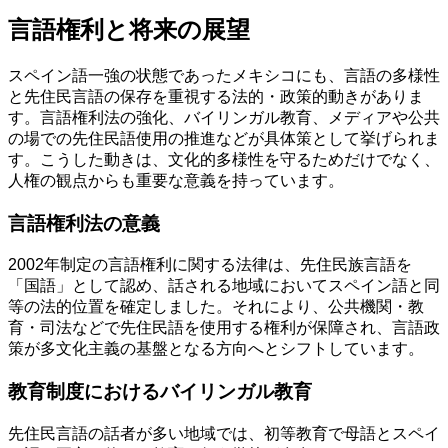
言語権利と将来の展望
スペイン語一強の状態であったメキシコにも、言語の多様性
と先住民言語の保存を重視する法的・政策的動きがありま
す。言語権利法の強化、バイリンガル教育、メディアや公共
の場での先住民語使用の推進などが具体策として挙げられま
す。こうした動きは、文化的多様性を守るためだけでなく、
人権の観点からも重要な意義を持っています。
言語権利法の意義
2002年制定の言語権利に関する法律は、先住民族言語を
「国語」として認め、話される地域においてスペイン語と同
等の法的位置を確定しました。それにより、公共機関・教
育・司法などで先住民語を使用する権利が保障され、言語政
策が多文化主義の基盤となる方向へとシフトしています。
教育制度におけるバイリンガル教育
先住民言語の話者が多い地域では、初等教育で母語とスペイ