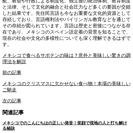
配、教会や行政による制度化、独立後の統治体制、教育制度
と法律、そして文化的融合と社会圧力など多くの要因が交錯
した結果です。先住民言語も今なお重要な文化的資源として
存続しており、言語権利法やバイリンガル教育などを通じて
その存続が図られています。言語は歴史と密接につながる存
在であり、メキシコのスペイン語定着の背景を知ることで、
現在の社会や文化の多様性についても深く理解できるはずで
す。
メキシコで食べるサボテンの味は？意外と美味しい驚きの調
理法を解説
前の記事
メキシコのクリスマスに欠かせない食べ物！本場の美味しい
ご馳走
次の記事
関連記事
メキシコでのこんにちはの正しい発音！笑顔で現地の人と打ち解け
る秘訣