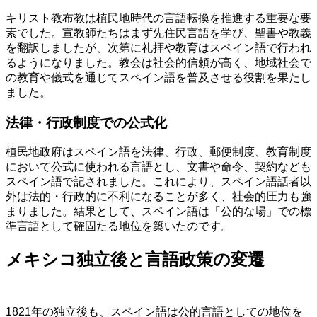
キリスト教布教は植民地時代の言語転換を推進する重要な要
素でした。宣教師たちはまず先住民言語を学び、聖書や教義
を翻訳しましたが、次第に礼拝や教育はスペイン語で行われ
るようになりました。教会は社会的信頼が高く、地域社会で
の教育や儀式を通じてスペイン語を普及させる役割を果たし
ました。
法律・行政制度での公式化
植民地政府はスペイン語を法律、行政、郵便制度、教育制度
において公式に使われる言語とし、文書や命令、契約なども
スペイン語で記されました。これにより、スペイン語話者以
外は法的・行政的に不利になることが多く、社会的圧力も強
まりました。結果として、スペイン語は「公的な場」での標
準言語として確固たる地位を築いたのです。
メキシコ独立後と言語政策の変遷
1821年の独立後も、スペイン語は公的言語としての地位を