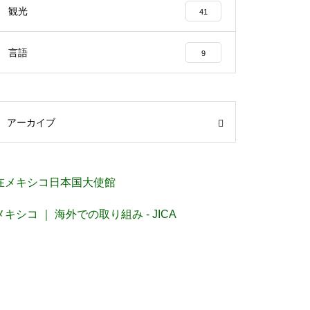
観光
41
言語
9
アーカイブ
在メキシコ日本国大使館
メキシコ ｜ 海外での取り組み - JICA