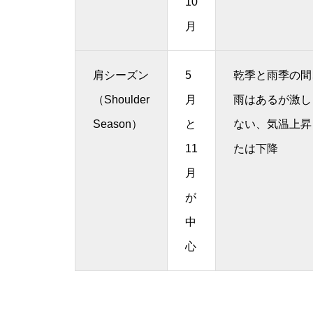
10
月
肩シーズン
5
乾季と雨季の間
（Shoulder
月
雨はあるが激し
Season）
と
ない、気温上昇
11
たは下降
月
が
中
心