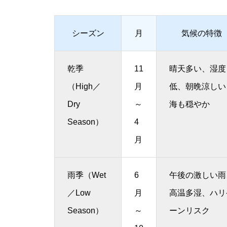
シーズン
月
気候の特徴
乾季
11
晴天多い、湿度
（High／
月
低、朝晩涼しい
Dry
～
海も穏やか
Season）
4
月
雨季（Wet
6
午後の激しい雨
／Low
月
高温多湿、ハリ
Season）
～
ーンリスク