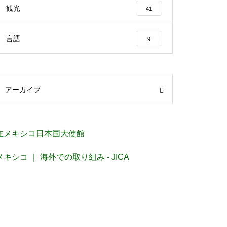
観光
41
言語
9
アーカイブ
在メキシコ日本国大使館
メキシコ ｜ 海外での取り組み - JICA