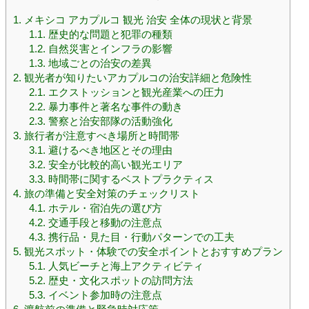
1.
メキシコ アカプルコ 観光 治安 全体の現状と背景
1.1.
歴史的な問題と犯罪の種類
1.2.
自然災害とインフラの影響
1.3.
地域ごとの治安の差異
2.
観光者が知りたいアカプルコの治安詳細と危険性
2.1.
エクストッションと観光産業への圧力
2.2.
暴力事件と著名な事件の動き
2.3.
警察と治安部隊の活動強化
3.
旅行者が注意すべき場所と時間帯
3.1.
避けるべき地区とその理由
3.2.
安全が比較的高い観光エリア
3.3.
時間帯に関するベストプラクティス
4.
旅の準備と安全対策のチェックリスト
4.1.
ホテル・宿泊先の選び方
4.2.
交通手段と移動の注意点
4.3.
携行品・見た目・行動パターンでの工夫
5.
観光スポット・体験での安全ポイントとおすすめプラン
5.1.
人気ビーチと海上アクティビティ
5.2.
歴史・文化スポットの訪問方法
5.3.
イベント参加時の注意点