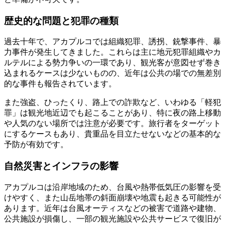
歴史的な問題と犯罪の種類
過去十年で、アカプルコでは組織犯罪、誘拐、銃撃事件、暴
力事件が発生してきました。これらは主に地元犯罪組織やカ
ルテルによる勢力争いの一環であり、観光客が意図せず巻き
込まれるケースは少ないものの、近年は公共の場での無差別
的な事件も報告されています。
また強盗、ひったくり、路上での詐欺など、いわゆる「軽犯
罪」は観光地近辺でも起こることがあり、特に夜の路上移動
や人気のない場所では注意が必要です。旅行者をターゲット
にするケースもあり、貴重品を目立たせないなどの基本的な
予防が有効です。
自然災害とインフラの影響
アカプルコは沿岸地域のため、台風や熱帯低気圧の影響を受
けやすく、また山岳地帯の斜面崩壊や地震も起きる可能性が
あります。近年は台風オーティスなどの被害で道路や建物、
公共施設が損傷し、一部の観光施設や公共サービスで復旧が