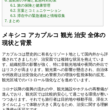
6.
渡航前の準備と緊急時対応策
6.1.
旅の保険と健康管理
6.2.
言葉とコミュニケーション
6.3.
滞在中の緊急連絡と情報収集
7.
まとめ
メキシコ アカプルコ 観光 治安 全体の
現状と背景
アカプルコは歴史的に有名なリゾート地として国内外から評
価されてきましたが、治安面では複雑な状況を抱えていま
す。組織犯罪の影響が強く、特に非観光地域や夜間の外出で
はリスクが高まります。観光業への影響が懸念され、自治体
や州政府は治安強化のため警察力の増強や監視体制の拡充、
観光区域でのパトロール強化などを進めています。
コロナ以降の復興の流れの中、観光施設やホテルの再整備が
進んでおり、観光区では比較的安心して過ごせる環境が整い
つつあります。それでも旅行者は目的地や移動手段、滞在ス
タイルによって体験が大きく異なるため、治安に関する理解
と準備が不可欠です。