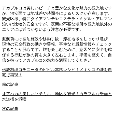
アカプルコは美しいビーチと豊かな文化が魅力の観光地です
が、治安面では地域差や時間帯によるリスクが存在します。
観光区域、特にダイアマンテやコステラ・ミゲル・アレマン
沿いは比較的安全ですが、夜間の不審な場所や観光地以外の
エリアには近づかないよう注意が必要です。
渡航前には宿泊施設や移動手段、滞在地域をしっかり選び、
現地の安全行政の動きや警報、事件など最新情報をチェック
することが肝心です。旅を楽しむために、意図的に安全を確
保する行動が旅の質を大きく左右します。準備を整えて、自
信を持ってアカプルコの魅力を満喫してください。
伝統料理コチニータのピビル本格レシピ！メキシコの味を自
宅で再現！
前の記事
オアハカの美しいソチミルコ地区を観光！カラフルな壁画と
水道橋を満喫
次の記事