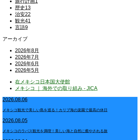
旅行計画
1
歴史
13
治安
22
観光
41
言語
9
アーカイブ
2026年8月
2026年7月
2026年6月
2026年5月
在メキシコ日本国大使館
メキシコ ｜ 海外での取り組み - JICA
2026.08.06
メキシコ観光で美しい島を巡る！カリブ海の楽園で最高の休日
2026.08.05
メキシコのラパス観光を満喫！美しい海と自然に癒やされる旅