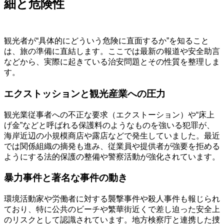
細と危険性
観光者が“具体的にどういう危険に直面するか”を知ること
は、旅の準備に直結します。ここでは最新の報道や安全助言
などから、実際に起きている治安問題とその性質を整理しま
す。
エクストッションと観光産業への圧力
観光業従事者への不正な要求（エクストーション）や“床上
げ金”などと呼ばれる保護料のようなものを強いる犯罪が、
海岸近辺の小規模商店や露店などで発生していました。最近
では関係組織の摘発も進み、従業員や提供者が強要を拒める
ようにする法的保護の整備や警察活動が強化されています。
暴力事件と著名な事件の動き
環境活動家や労働者に対する襲撃事件や殺人事件も報じられ
ており、特に公共のビーチや繁華街近くで差し迫った安全上
のリスクとして認識されています。地方検察庁と連携した捜