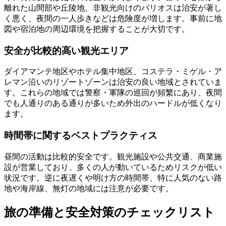
離れた山間部や丘陵地、非観光向けのバリオスは治安が著し
く悪く、夜間の一人歩きなどは危険度が増します。事前に地
図や宿泊地の周辺環境を把握することが大切です。
安全が比較的高い観光エリア
ダイアマンテ地区やホテル集中地区、コステラ・ミゲル・ア
レマン沿いのリゾートゾーンは治安の良い地域とされていま
す。これらの地域では警察・軍隊の巡回が頻繁にあり、夜間
でも人通りのある通りが多いため外出のハードルが低くなり
ます。
時間帯に関するベストプラクティス
昼間の活動は比較的安全です。観光施設や公共交通、商業施
設が営業しており、多くの人が動いているためリスクが低い
状況です。逆に夜遅くや明け方の時間帯、特に人気のない路
地や海岸線、無灯の地域には注意が必要です。
旅の準備と安全対策のチェックリスト