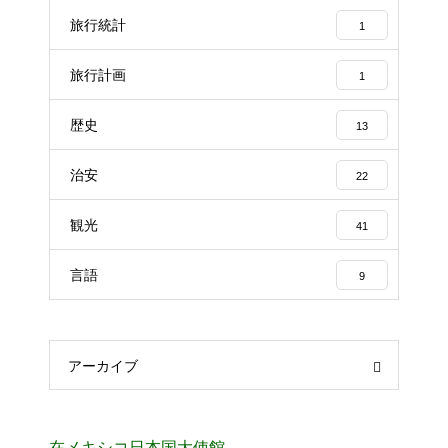
旅行統計
1
旅行計画
1
歴史
13
治安
22
観光
41
言語
9
アーカイブ
在メキシコ日本国大使館