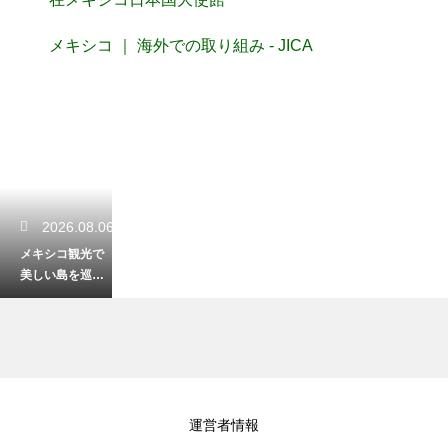
メキシコ ｜ 海外での取り組み - JICA
2026.08.06
メキシコ観光で
美しい島を巡
る！カリブ海の
楽園で最高の休
日
2026.08.05
運営者情報
メキシコのラパ