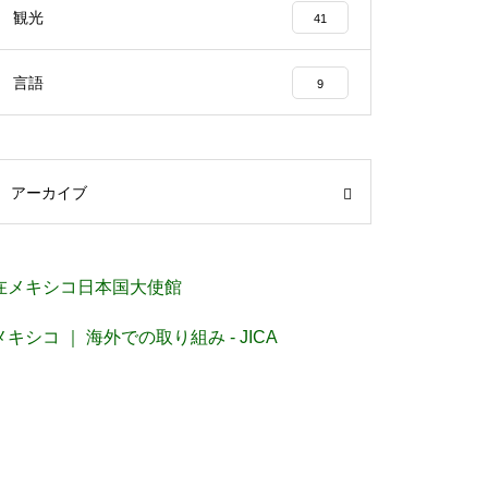
観光
41
言語
9
アーカイブ
在メキシコ日本国大使館
メキシコ ｜ 海外での取り組み - JICA