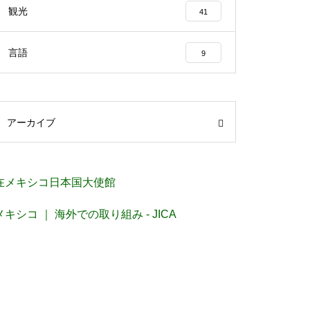
観光
41
言語
9
アーカイブ
在メキシコ日本国大使館
メキシコ ｜ 海外での取り組み - JICA