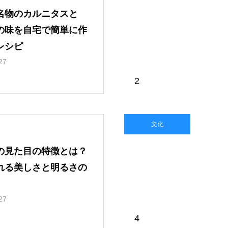
名物のカルニタスと
の味を自宅で簡単に作
レシピ
27
2
文化
の見た目の特徴とは？
れる美しさと明るさの
27
4