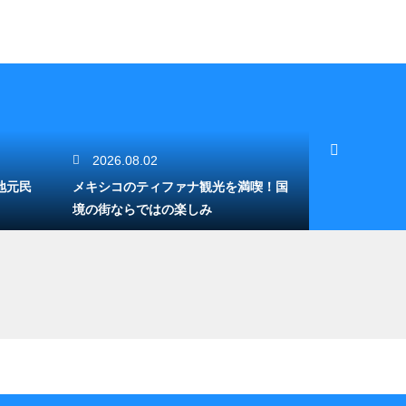
2026.08.02
2026.08.
地元民
メキシコのティファナ観光を満喫！国
メキシコ観光
境の街ならではの楽しみ
絶対に行きた