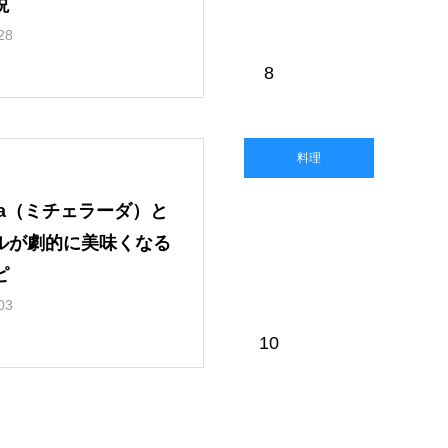
説
28
8
料理
lada（ミチェラーダ）と
ルが劇的に美味くなる
ピ
03
10