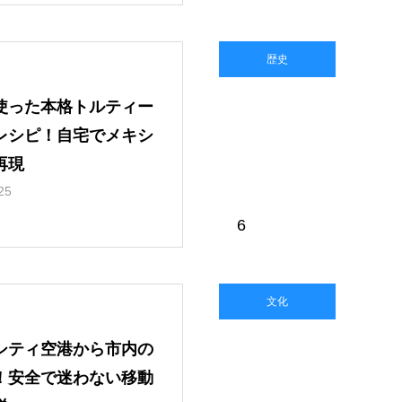
歴史
使った本格トルティー
レシピ！自宅でメキシ
再現
25
6
文化
シティ空港から市内の
！安全で迷わない移動